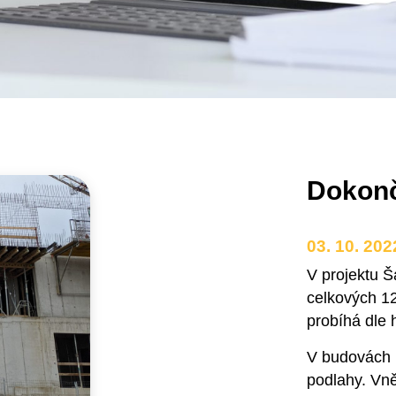
Dokonč
03. 10. 202
V projektu Š
celkových 12
probíhá dle
V budovách 
podlahy. Vněj