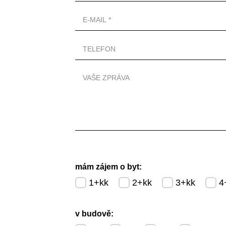
mám zájem o byt:
1+kk
2+kk
3+kk
4
v budově: