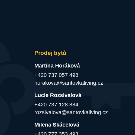
Prodej bytů
Martina Horáková
+420 737 057 498
horakova@santovkaliving.cz
Lucie Rozsívalová
+420 737 128 884
rozsivalova@santovkaliving.cz
Milena Skácelová
+420 777 353 493