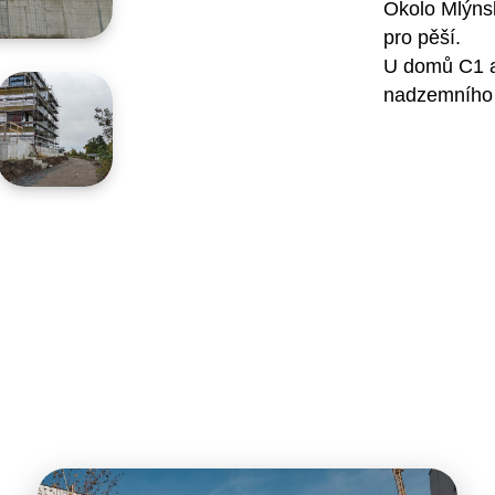
Okolo Mlýnsk
pro pěší.
U domů C1 a 
nadzemního 