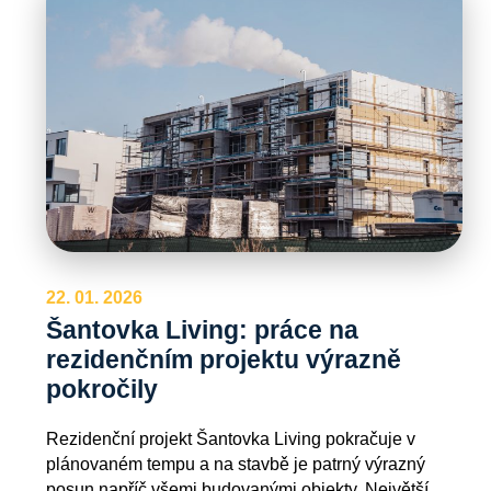
22. 01. 2026
Šantovka Living: práce na
rezidenčním projektu výrazně
pokročily
Rezidenční projekt Šantovka Living pokračuje v
plánovaném tempu a na stavbě je patrný výrazný
posun napříč všemi budovanými objekty. Největší…