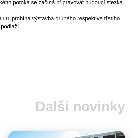
ého potoka se začíná připravovat budoucí stezka
D1 probíhá výstavba druhého respektive třetího
podlaží.
Další novinky