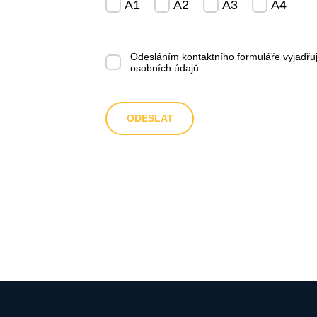
A1
A2
A3
A4
Odesláním kontaktního formuláře vyjadřu
osobních údajů
.