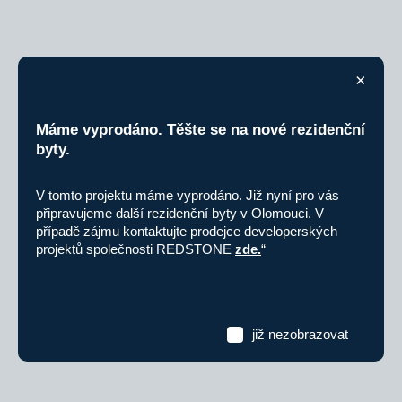
×
Máme vyprodáno. Těšte se na nové rezidenční
byty.
V tomto projektu máme vyprodáno. Již nyní pro vás
připravujeme další rezidenční byty v Olomouci. V
případě zájmu kontaktujte prodejce developerských
projektů společnosti REDSTONE
zde.
“
již nezobrazovat