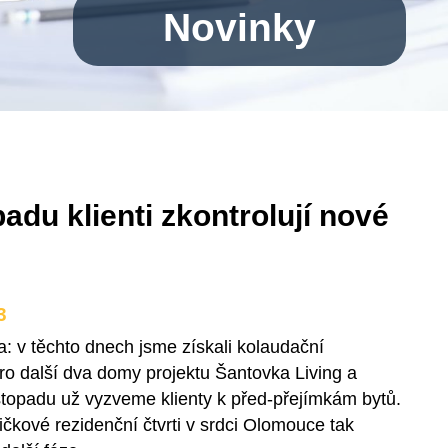
Novinky
padu klienti zkontrolují nové
3
a: v
těchto dnech jsme získali
kolaudační
ro další dva domy
projektu
Šantovka
Living
a
stopadu už
vyzveme klienty k před-přejímkám bytů
.
čkové rezidenční čtvrti v srdci Olomouce tak