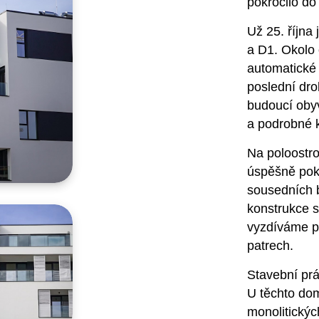
pokročilo do 
Už 25. října
a D1. Okolo 
automatické 
poslední
dro
budoucí obyv
a podrobné k
Na poloostr
úspěšně
pok
sousedních
konstrukc
e
s
vyzdíváme
p
patrech.
Stavební p
r
U těchto do
monolitickýc