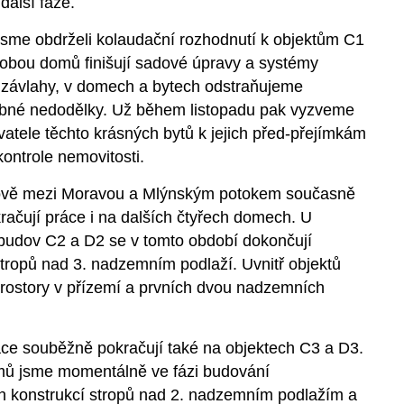
další fáze.
jsme obdrželi kolaudační rozhodnutí
k objektům C1
obou domů finišují
sadové úpravy a systém
y
závlahy,
v domech
a bytech
odstraňujeme
bn
é n
edodělk
y. Už
během
listopadu
pak
vyzveme
atele těchto krásných bytů
k
jejich
před-přejímkám
ontrole nemovitosti
.
ově mezi Moravou a Mlýnským potokem současně
račují práce i na dalších čtyřech domech.
U
 budov
C2
a
D2
se v tomto období
dokončují
trop
ů
nad 3
. nadzemním podlaží.
Uvnitř objektů
rostory v přízemí a prvních dvou nadzemních
áce
souběžně
pokračují
také
na objektech
C3 a D3
.
mů
jsme momentálně ve fázi budování
h konstrukcí strop
ů
nad 2
. nadzemním podlažím a