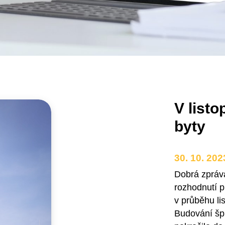
V listo
byty
30. 10. 202
Dobrá zpráv
rozhodnutí p
v průběhu li
Budování špi