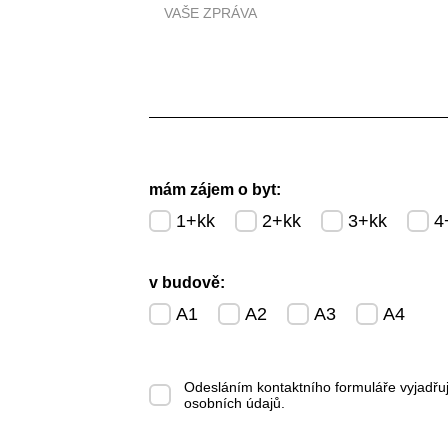
mám zájem o byt:
1+kk
2+kk
3+kk
4
v budově:
A1
A2
A3
A4
Odesláním kontaktního formuláře vyjadřu
osobních údajů
.