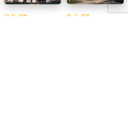
22. 01. 2026
05. 11. 2025
Šantovka Living: práce
Šantovka Living: na
na rezidenčním
břehu Moravy se
0
projektu výrazně
pracuje na plné
pokročily
obrátky
ZOBRAZIT
SMAZAT
Rezidenční projekt Šantovka
Rezidenční projekt Šantovka
Living pokračuje v
Living úspěšně pokračuje, na
plánovaném tempu a na
stavbě je rušno i během
stavbě je patrný výrazný
podzimních měsíců. Největší
posun napříč všemi
pokrok je aktuálně vidět u…
budovanými objekty.
Největší…