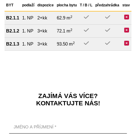
BYT
podlaží
dispozice
plocha bytu
T / B / L
předzahrádka
stav
2
B2.1.1
1. NP
2+kk
62.9 m
2
B2.1.2
1. NP
3+kk
72.1 m
2
B2.1.3
1. NP
3+kk
93.50 m
ZAJÍMÁ VÁS VÍCE?
KONTAKTUJTE NÁS!