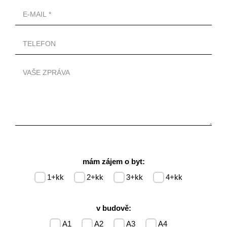
mám zájem o byt:
1+kk
2+kk
3+kk
4+kk
v budově:
A1
A2
A3
A4