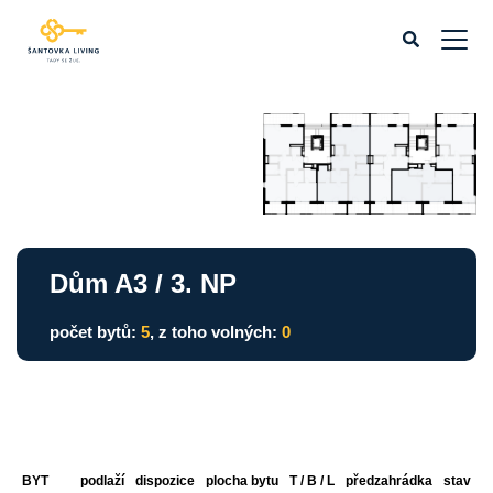
Dům A3 / 3. NP
počet bytů:
5
, z toho volných:
0
BYT
podlaží
dispozice
plocha bytu
T / B / L
předzahrádka
stav