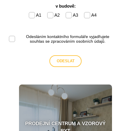
v budově:
A1
A2
A3
A4
Odesláním kontaktního formuláře vyjadřujete
souhlas se
zpracováním osobních údajů
.
PRODEJNÍ CENTRUM A VZOROVÝ
BYT