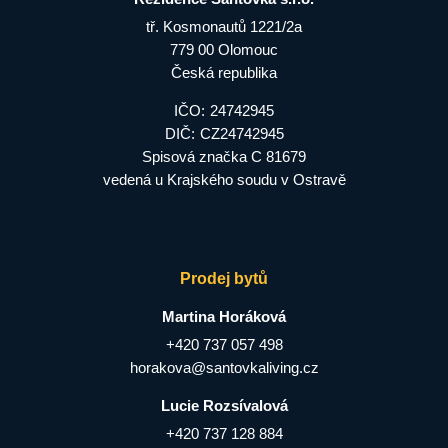
tř. Kosmonautů 1221/2a
779 00 Olomouc
Česká republika
IČO:
24742945
DIČ:
CZ24742945
Spisová značka C 81679
vedená u Krajského soudu v Ostravě
Prodej bytů
Martina Horáková
+420 737 057 498
horakova@santovkaliving.cz
Lucie Rozsívalová
+420 737 128 884