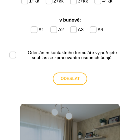
1+kk
2+kk
3+kk
4+kk
v budově:
A1
A2
A3
A4
Odesláním kontaktního formuláře vyjadřujete
souhlas se
zpracováním osobních údajů
.