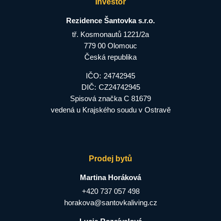
Investor
Rezidence Šantovka s.r.o.
tř. Kosmonautů 1221/2a
779 00 Olomouc
Česká republika
IČO:
24742945
DIČ:
CZ24742945
Spisová značka C 81679
vedená u Krajského soudu v Ostravě
Prodej bytů
Martina Horáková
+420 737 057 498
horakova@santovkaliving.cz