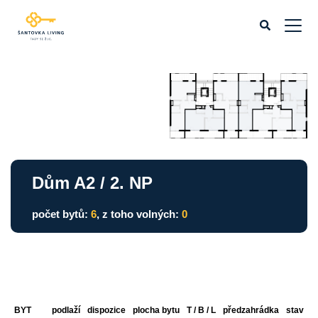
Dům A2 / 2. NP
počet bytů:
6
, z toho volných:
0
BYT
podlaží
dispozice
plocha bytu
T / B / L
předzahrádka
stav