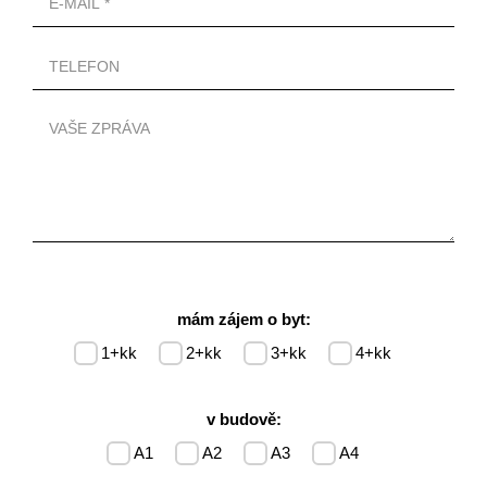
mám zájem o byt:
1+kk
2+kk
3+kk
4+kk
v budově:
A1
A2
A3
A4