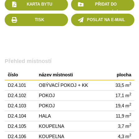
KARTA BYTU
PŘIDAT DO
POROVNÁNÍ
TISK
POSLAT NA E-MAIL
Přehled místností
číslo
název místnosti
plocha
2
D2.4.101
OBÝVACÍ POKOJ + KK
33,5 m
2
D2.4.102
POKOJ
17,1 m
2
D2.4.103
POKOJ
19,4 m
2
D2.4.104
HALA
11,9 m
2
D2.4.105
KOUPELNA
3,7 m
2
D2.4.106
KOUPELNA
4,3 m