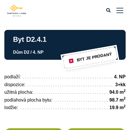
Byt D2.4.1
Dům D2 / 4. NP
BYT JE PRODANÝ
podlaží:
4. NP
dispozice:
3+kk
2
užitná plocha:
94.0 m
2
podlahová plocha bytu:
98.7 m
2
lodžie:
19.9 m