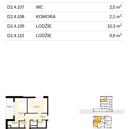
2
D2.4.107
WC
2,0 m
2
D2.4.108
KOMORA
2,1 m
2
D2.4.109
LODŽIE
10,3 m
2
D2.4.110
LODŽIE
9,6 m