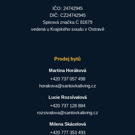
IČO:
24742945
DIČ:
CZ24742945
Spisová značka C 81679
vedená u Krajského soudu v Ostravě
Prodej bytů
Martina Horáková
+420 737 057 498
horakova@santovkaliving.cz
Lucie Rozsívalová
+420 737 128 884
rozsivalova@santovkaliving.cz
Milena Skácelová
+420 777 353 493