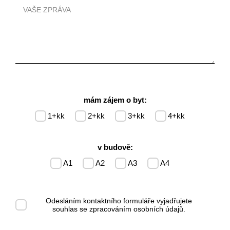
mám zájem o byt:
1+kk
2+kk
3+kk
4+kk
v budově:
A1
A2
A3
A4
Odesláním kontaktního formuláře vyjadřujete
souhlas se
zpracováním osobních údajů
.