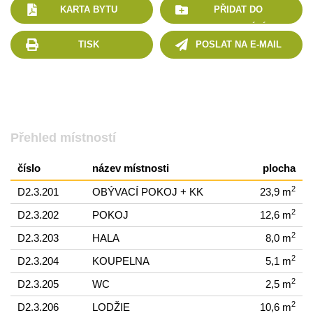
KARTA BYTU
PŘIDAT DO
POROVNÁNÍ
TISK
POSLAT NA E-MAIL
Přehled místností
číslo
název místnosti
plocha
2
D2.3.201
OBÝVACÍ POKOJ + KK
23,9 m
2
D2.3.202
POKOJ
12,6 m
2
D2.3.203
HALA
8,0 m
2
D2.3.204
KOUPELNA
5,1 m
2
D2.3.205
WC
2,5 m
2
D2.3.206
LODŽIE
10,6 m