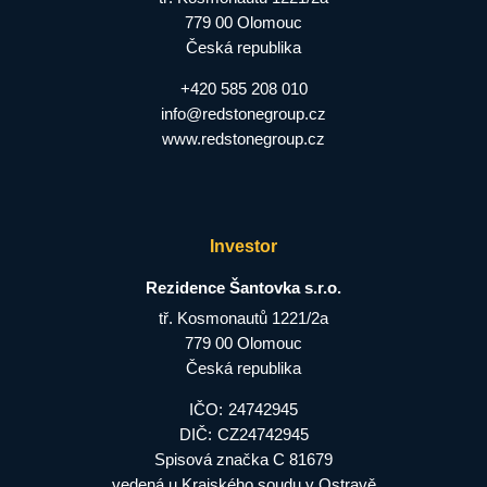
779 00 Olomouc
Česká republika
+420 585 208 010
info@redstonegroup.cz
www.redstonegroup.cz
Investor
Rezidence Šantovka s.r.o.
tř. Kosmonautů 1221/2a
779 00 Olomouc
Česká republika
IČO:
24742945
DIČ:
CZ24742945
Spisová značka C 81679
vedená u Krajského soudu v Ostravě