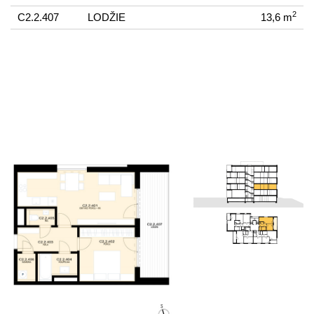
2
C2.2.407
LODŽIE
13,6 m