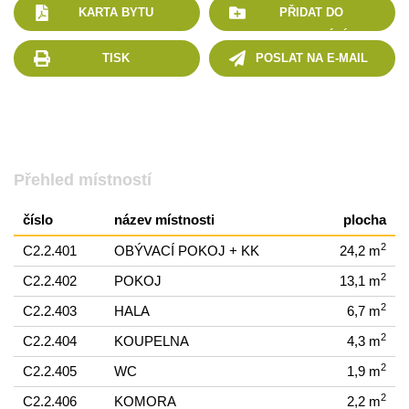
KARTA BYTU
PŘIDAT DO
POROVNÁNÍ
TISK
POSLAT NA E-MAIL
Přehled místností
číslo
název místnosti
plocha
2
C2.2.401
OBÝVACÍ POKOJ + KK
24,2 m
2
C2.2.402
POKOJ
13,1 m
2
C2.2.403
HALA
6,7 m
2
C2.2.404
KOUPELNA
4,3 m
2
C2.2.405
WC
1,9 m
2
C2.2.406
KOMORA
2,2 m