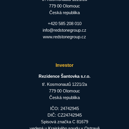
779 00 Olomouc
Česká republika
+420 585 208 010
info@redstonegroup.cz
www.redstonegroup.cz
Investor
Rezidence Šantovka s.r.o.
tř. Kosmonautů 1221/2a
779 00 Olomouc
Česká republika
IČO:
24742945
DIČ:
CZ24742945
Spisová značka C 81679
vedená u Krajského soudu v Ostravě