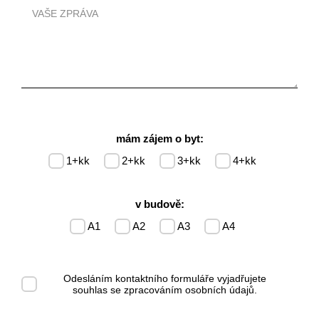
mám zájem o byt:
1+kk
2+kk
3+kk
4+kk
v budově:
A1
A2
A3
A4
Odesláním kontaktního formuláře vyjadřujete
souhlas se
zpracováním osobních údajů
.