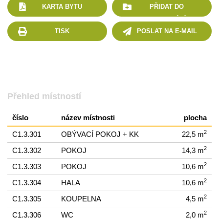
KARTA BYTU
PŘIDAT DO
POROVNÁNÍ
TISK
POSLAT NA E-MAIL
Přehled místností
číslo
název místnosti
plocha
2
C1.3.301
OBÝVACÍ POKOJ + KK
22,5 m
2
C1.3.302
POKOJ
14,3 m
2
C1.3.303
POKOJ
10,6 m
2
C1.3.304
HALA
10,6 m
2
C1.3.305
KOUPELNA
4,5 m
2
C1.3.306
WC
2,0 m