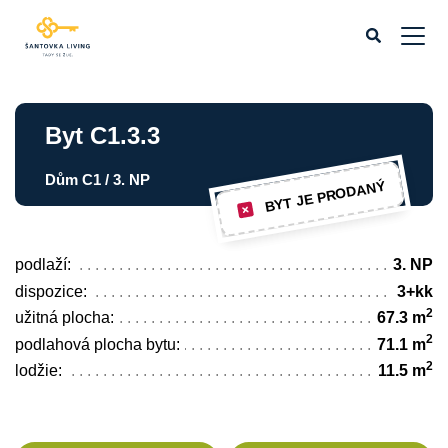
Byt C1.3.3
Dům C1 / 3. NP
BYT JE PRODANÝ
podlaží:
3. NP
dispozice:
3+kk
2
užitná plocha:
67.3 m
2
podlahová plocha bytu:
71.1 m
2
lodžie:
11.5 m