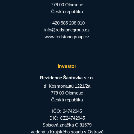
779 00 Olomouc
Česká republika
+420 585 208 010
info@redstonegroup.cz
www.redstonegroup.cz
Investor
Rezidence Šantovka s.r.o.
tř. Kosmonautů 1221/2a
779 00 Olomouc
Česká republika
IČO:
24742945
DIČ:
CZ24742945
Spisová značka C 81679
vedená u Krajského soudu v Ostravě