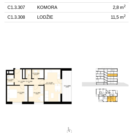
2
C1.3.307
KOMORA
2,8 m
2
C1.3.308
LODŽIE
11,5 m