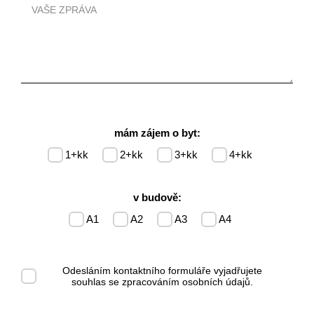
mám zájem o byt:
1+kk
2+kk
3+kk
4+kk
v budově:
A1
A2
A3
A4
Odesláním kontaktního formuláře vyjadřujete
souhlas se
zpracováním osobních údajů
.