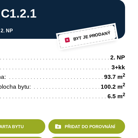
 C1.2.1
 2. NP
BYT JE PRODANÝ
2. NP
3+kk
2
ha:
93.7 m
2
locha bytu:
100.2 m
2
6.5 m
ARTA BYTU
PŘIDAT DO POROVNÁNÍ