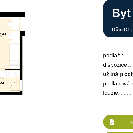
Byt
Dům C1 /
podlaží:
dispozice:
užitná ploc
podlahová p
lodžie:
K