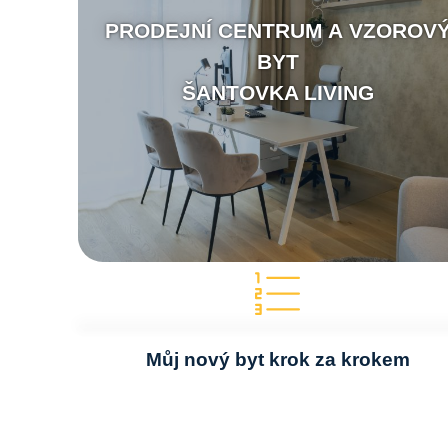
PRODEJNÍ CENTRUM A VZOROV
BYT
ŠANTOVKA LIVING
Můj nový byt krok za krokem