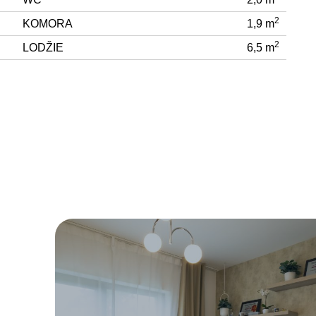
2
KOMORA
1,9 m
2
LODŽIE
6,5 m