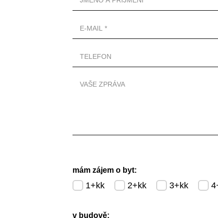
mám zájem o byt:
1+kk
2+kk
3+kk
4
v budově: