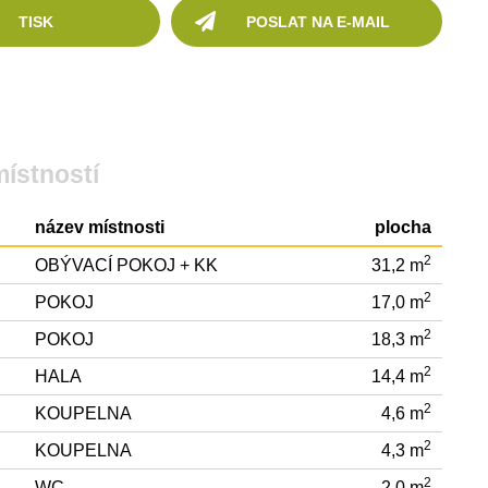
TISK
POSLAT NA E-MAIL
místností
název místnosti
plocha
2
OBÝVACÍ POKOJ + KK
31,2 m
2
POKOJ
17,0 m
2
POKOJ
18,3 m
2
HALA
14,4 m
2
KOUPELNA
4,6 m
2
KOUPELNA
4,3 m
2
WC
2,0 m