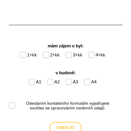
mám zájem o byt:
1+kk
2+kk
3+kk
4+kk
v budově:
A1
A2
A3
A4
Odesláním kontaktního formuláře vyjadřujete
souhlas se
zpracováním osobních údajů
.