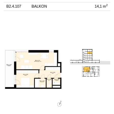
2
B2.4.107
BALKON
14,1 m