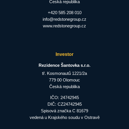
Česká republika
+420 585 208 010
info@redstonegroup.cz
www.redstonegroup.cz
Investor
Rezidence Šantovka s.r.o.
tř. Kosmonautů 1221/2a
779 00 Olomouc
Česká republika
IČO:
24742945
DIČ:
CZ24742945
Spisová značka C 81679
vedená u Krajského soudu v Ostravě