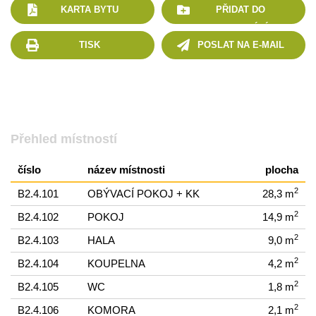
KARTA BYTU
PŘIDAT DO
POROVNÁNÍ
TISK
POSLAT NA E-MAIL
Přehled místností
číslo
název místnosti
plocha
2
B2.4.101
OBÝVACÍ POKOJ + KK
28,3 m
2
B2.4.102
POKOJ
14,9 m
2
B2.4.103
HALA
9,0 m
2
B2.4.104
KOUPELNA
4,2 m
2
B2.4.105
WC
1,8 m
2
B2.4.106
KOMORA
2,1 m