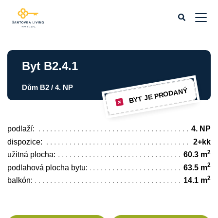
Byt B2.4.1
Dům B2 / 4. NP
BYT JE PRODANÝ
podlaží:
4. NP
dispozice:
2+kk
2
užitná plocha:
60.3 m
2
podlahová plocha bytu:
63.5 m
2
balkón:
14.1 m