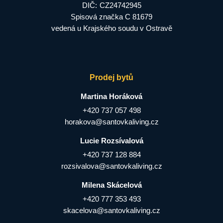
DIČ:
CZ24742945
Spisová značka C 81679
vedená u Krajského soudu v Ostravě
Prodej bytů
Martina Horáková
+420 737 057 498
horakova@santovkaliving.cz
Lucie Rozsívalová
+420 737 128 884
rozsivalova@santovkaliving.cz
Milena Skácelová
+420 777 353 493
skacelova@santovkaliving.cz