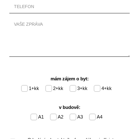
mám zájem o byt:
1+kk
2+kk
3+kk
4+kk
v budově:
A1
A2
A3
A4