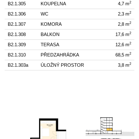
2
B2.1.305
KOUPELNA
4,7 m
2
B2.1.306
WC
2,3 m
2
B2.1.307
KOMORA
2,8 m
2
B2.1.308
BALKON
17,6 m
2
B2.1.309
TERASA
12,6 m
2
B2.1.310
PŘEDZAHRÁDKA
68,5 m
2
B2.1.303a
ÚLOŽNÝ PROSTOR
3,8 m