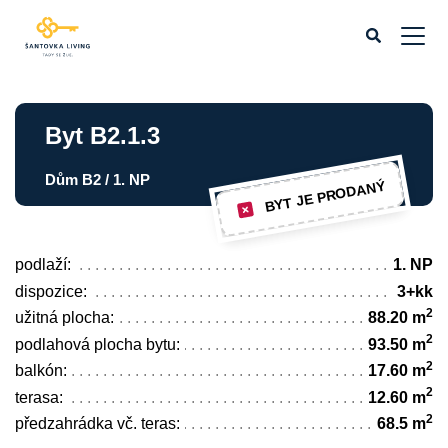
Byt B2.1.3
Dům B2 / 1. NP
BYT JE PRODANÝ
podlaží:
1. NP
dispozice:
3+kk
2
užitná plocha:
88.20 m
2
podlahová plocha bytu:
93.50 m
2
balkón:
17.60 m
2
terasa:
12.60 m
2
předzahrádka vč. teras:
68.5 m