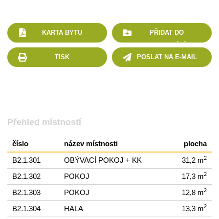
KARTA BYTU
PŘIDAT DO
POROVNÁNÍ
TISK
POSLAT NA E-MAIL
Přehled místností
číslo
název místnosti
plocha
2
B2.1.301
OBÝVACÍ POKOJ + KK
31,2 m
2
B2.1.302
POKOJ
17,3 m
2
B2.1.303
POKOJ
12,8 m
2
B2.1.304
HALA
13,3 m