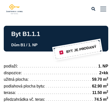
Byt B1.1.1
Dům B1 / 1. NP
BYT JE PRODANÝ
podlaží:
1. NP
dispozice:
2+kk
2
užitná plocha:
59.70 m
2
podlahová plocha bytu:
62.90 m
2
terasa:
11.50 m
2
předzahrádka vč. teras:
74.5 m