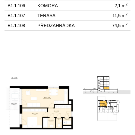
2
B1.1.106
KOMORA
2,1 m
2
B1.1.107
TERASA
11,5 m
2
B1.1.108
PŘEDZAHRÁDKA
74,5 m