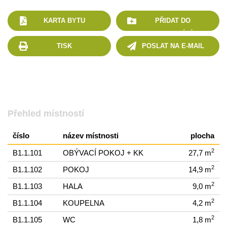
KARTA BYTU
PŘIDAT DO
POROVNÁNÍ
TISK
POSLAT NA E-MAIL
Přehled místností
číslo
název místnosti
plocha
2
B1.1.101
OBÝVACÍ POKOJ + KK
27,7 m
2
B1.1.102
POKOJ
14,9 m
2
B1.1.103
HALA
9,0 m
2
B1.1.104
KOUPELNA
4,2 m
2
B1.1.105
WC
1,8 m