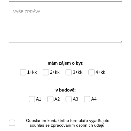
mám zájem o byt:
1+kk
2+kk
3+kk
4+kk
v budově:
A1
A2
A3
A4
Odesláním kontaktního formuláře vyjadřujete
souhlas se
zpracováním osobních údajů
.