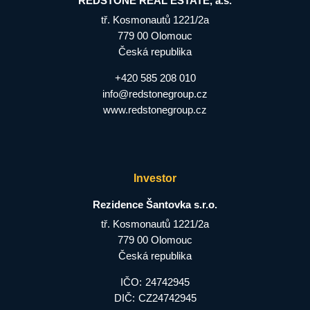
REDSTONE REAL ESTATE, a.s.
tř. Kosmonautů 1221/2a
779 00 Olomouc
Česká republika
+420 585 208 010
info@redstonegroup.cz
www.redstonegroup.cz
Investor
Rezidence Šantovka s.r.o.
tř. Kosmonautů 1221/2a
779 00 Olomouc
Česká republika
IČO:
24742945
DIČ:
CZ24742945