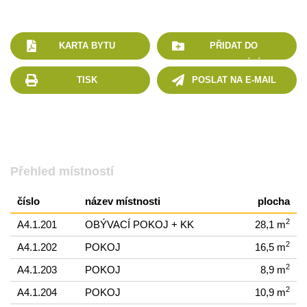
KARTA BYTU
PŘIDAT DO
POROVNÁNÍ
TISK
POSLAT NA E-MAIL
Přehled místností
číslo
název místnosti
plocha
2
A4.1.201
OBÝVACÍ POKOJ + KK
28,1 m
2
A4.1.202
POKOJ
16,5 m
2
A4.1.203
POKOJ
8,9 m
2
A4.1.204
POKOJ
10,9 m