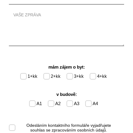
mám zájem o byt:
1+kk
2+kk
3+kk
4+kk
v budově:
A1
A2
A3
A4
Odesláním kontaktního formuláře vyjadřujete
souhlas se
zpracováním osobních údajů
.