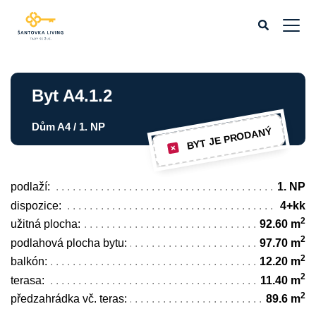
Byt A4.1.2
Dům A4 / 1. NP
BYT JE PRODANÝ
podlaží:
1. NP
dispozice:
4+kk
2
užitná plocha:
92.60 m
2
podlahová plocha bytu:
97.70 m
2
balkón:
12.20 m
2
terasa:
11.40 m
2
předzahrádka vč. teras:
89.6 m