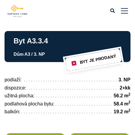
Byt A3.3.4
Dům A3 / 3. NP
BYT JE PRODANÝ
podlaží:
3. NP
dispozice:
2+kk
2
užitná plocha:
56.2 m
2
podlahová plocha bytu:
58.4 m
2
balkón:
19.2 m