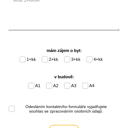
mám zájem o byt:
1+kk
2+kk
3+kk
4+kk
v budově:
A1
A2
A3
A4
Odesláním kontaktního formuláře vyjadřujete
souhlas se
zpracováním osobních údajů
.