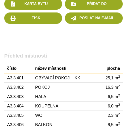
KARTA BYTU
PŘIDAT DO
POROVNÁNÍ
TISK
POSLAT NA E-MAIL
Přehled místností
číslo
název místnosti
plocha
2
A3.3.401
OBÝVACÍ POKOJ + KK
25,1 m
2
A3.3.402
POKOJ
16,3 m
2
A3.3.403
HALA
6,5 m
2
A3.3.404
KOUPELNA
6,0 m
2
A3.3.405
WC
2,3 m
2
A3.3.406
BALKON
9,5 m