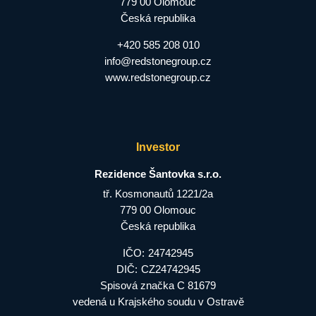
779 00 Olomouc
Česká republika
+420 585 208 010
info@redstonegroup.cz
www.redstonegroup.cz
Investor
Rezidence Šantovka s.r.o.
tř. Kosmonautů 1221/2a
779 00 Olomouc
Česká republika
IČO:
24742945
DIČ:
CZ24742945
Spisová značka C 81679
vedená u Krajského soudu v Ostravě