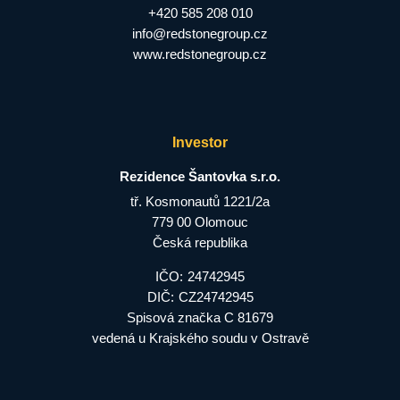
+420 585 208 010
info@redstonegroup.cz
www.redstonegroup.cz
Investor
Rezidence Šantovka s.r.o.
tř. Kosmonautů 1221/2a
779 00 Olomouc
Česká republika
IČO:
24742945
DIČ:
CZ24742945
Spisová značka C 81679
vedená u Krajského soudu v Ostravě