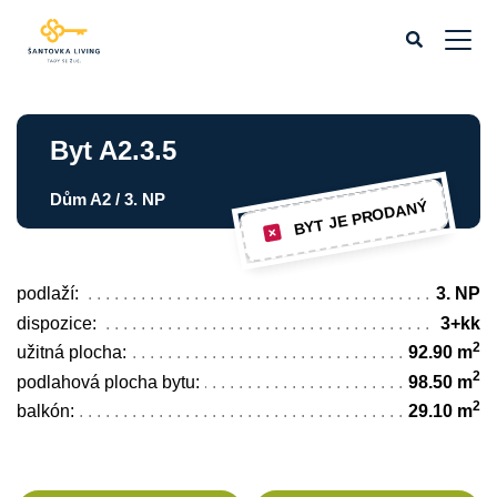
Byt A2.3.5
Dům A2 / 3. NP
BYT JE PRODANÝ
podlaží:
3. NP
dispozice:
3+kk
2
užitná plocha:
92.90 m
2
podlahová plocha bytu:
98.50 m
2
balkón:
29.10 m