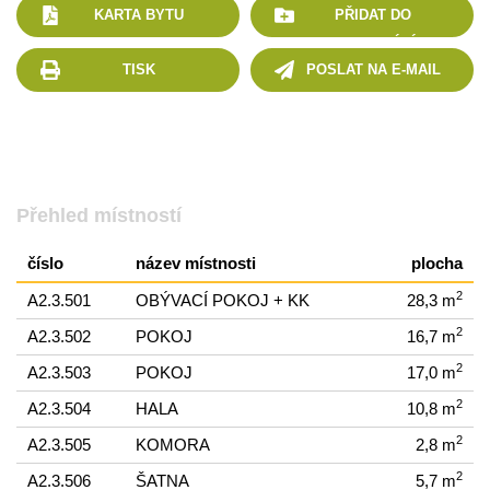
KARTA BYTU
PŘIDAT DO
POROVNÁNÍ
TISK
POSLAT NA E-MAIL
Přehled místností
číslo
název místnosti
plocha
2
A2.3.501
OBÝVACÍ POKOJ + KK
28,3 m
2
A2.3.502
POKOJ
16,7 m
2
A2.3.503
POKOJ
17,0 m
2
A2.3.504
HALA
10,8 m
2
A2.3.505
KOMORA
2,8 m
2
A2.3.506
ŠATNA
5,7 m