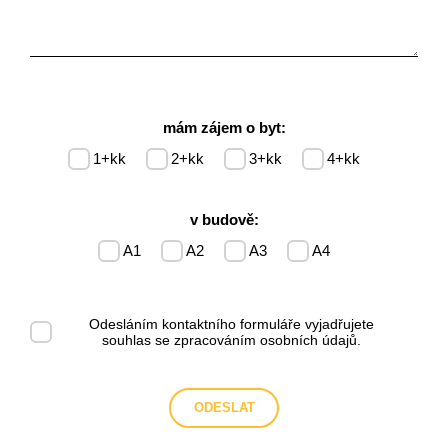
mám zájem o byt:
1+kk
2+kk
3+kk
4+kk
v budově:
A1
A2
A3
A4
Odesláním kontaktního formuláře vyjadřujete
souhlas se
zpracováním osobních údajů
.