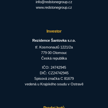
info@redstonegroup.cz
www.redstonegroup.cz
Investor
Rezidence Šantovka s.r.o.
tř. Kosmonautů 1221/2a
779 00 Olomouc
Česká republika
IČO:
24742945
DIČ:
CZ24742945
Spisová značka C 81679
vedená u Krajského soudu v Ostravě
Prodej bytů