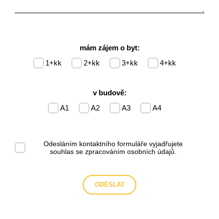
mám zájem o byt:
1+kk
2+kk
3+kk
4+kk
v budově:
A1
A2
A3
A4
Odesláním kontaktního formuláře vyjadřujete
souhlas se
zpracováním osobních údajů
.