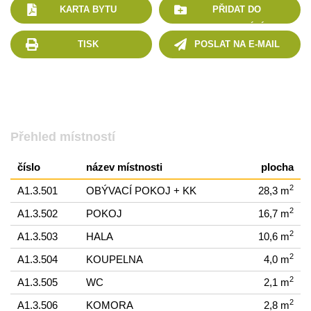
KARTA BYTU
PŘIDAT DO
POROVNÁNÍ
TISK
POSLAT NA E-MAIL
Přehled místností
číslo
název místnosti
plocha
2
A1.3.501
OBÝVACÍ POKOJ + KK
28,3 m
2
A1.3.502
POKOJ
16,7 m
2
A1.3.503
HALA
10,6 m
2
A1.3.504
KOUPELNA
4,0 m
2
A1.3.505
WC
2,1 m
2
A1.3.506
KOMORA
2,8 m