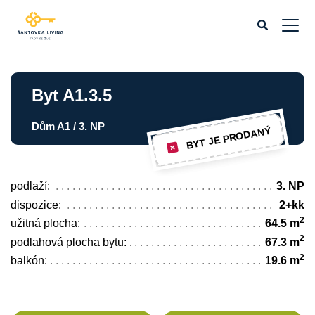
Byt A1.3.5
Dům A1 / 3. NP
BYT JE PRODANÝ
podlaží:
3. NP
dispozice:
2+kk
2
užitná plocha:
64.5 m
2
podlahová plocha bytu:
67.3 m
2
balkón:
19.6 m